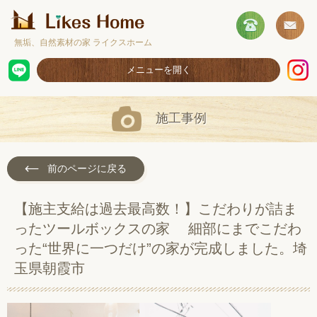
無垢、自然素材の家 ライクスホーム
メニューを開く
ホーム
施工事例
コンセプト
施工事例
前のページに戻る
取扱商品
【施主支給は過去最高数！】こだわりが詰ま
お客様の声
ったツールボックスの家 細部にまでこだわ
ショールームのご案内
った“世界に一つだけ”の家が完成しました。埼
玉県朝霞市
採用情報