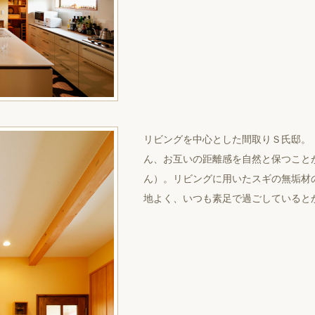
リビングを中⼼とした間取りＳ⽒邸。
ん、お互いの距離感を⾃然と保つこと
ん）。リビングに⽤いたスギの無垢材
地よく、いつも素⾜で過ごしていると