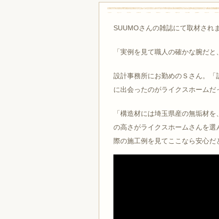
SUUMOさんの雑誌にて取材され
「実例を⾒て職⼈の確かな腕だと
設計事務所にお勤めのＳさん。「
に出会ったのがライクスホームだ
「構造材には埼⽟県産の無垢材を
の⾼さがライクスホームさんを選
際の施⼯例を⾒てここなら安⼼だ