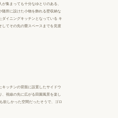
⼈が集まっても⼗分なゆとりのある、
や随所に設けた⼩物を飾れる壁収納な
たダイニングキッチンとなっている キ
そしてその先の畳スペースまでを⾒渡
たキッチンの背⾯に設置したサイドウ
り、視線の先に広がる⽥園⾵景を楽し
ても欲しかった空間だったそうで、ゴロ