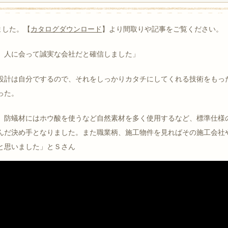
ました。【
カタログダウンロード
】より間取りや記事をご覧ください。
、⼈に会って誠実な会社だと確信しました」
設計は⾃分でするので、それをしっかりカタチにしてくれる技術をもっ
った。
、防蟻材にはホウ酸を使うなど⾃然素材を多く使⽤するなど、標準仕様
んだ決め⼿となりました。また職業柄、施⼯物件を⾒ればその施⼯会社
と思いました」とＳさん