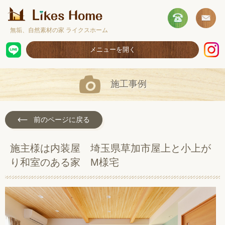
無垢、自然素材の家 ライクスホーム
メニューを開く
ホーム
施工事例
コンセプト
施工事例
前のページに戻る
取扱商品
施主様は内装屋 埼玉県草加市屋上と小上が
お客様の声
り和室のある家 M様宅
ショールームのご案内
採用情報