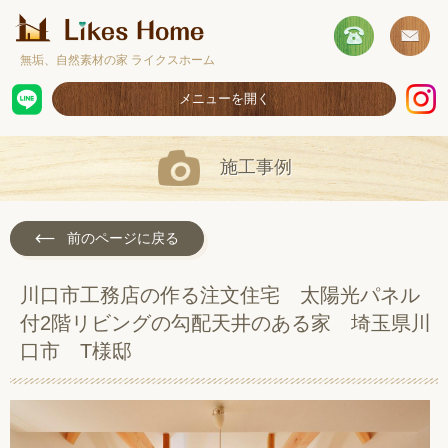
無垢、自然素材の家 ライクスホーム
メニューを開く
ホーム
施工事例
コンセプト
施工事例
前のページに戻る
取扱商品
川口市工務店の作る注文住宅 太陽光パネル
お客様の声
付2階リビングの勾配天井のある家 埼玉県川
ショールームのご案内
口市 T様邸
採用情報