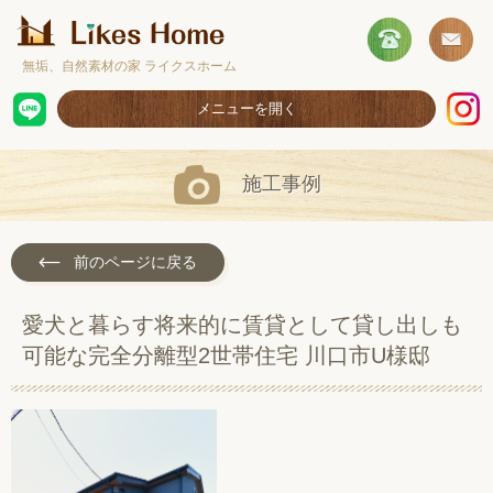
無垢、自然素材の家 ライクスホーム
メニューを開く
ホーム
施工事例
コンセプト
施工事例
前のページに戻る
取扱商品
愛犬と暮らす将来的に賃貸として貸し出しも
お客様の声
可能な完全分離型2世帯住宅 川口市U様邸
ショールームのご案内
採用情報