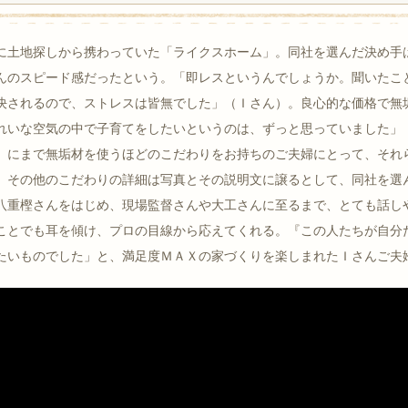
に土地探しから携わっていた「ライクスホーム」。同社を選んだ決め手
んのスピード感だったという。「即レスというんでしょうか。聞いたこ
決されるので、ストレスは皆無でした」（Ｉさん）。良心的な価格で無
れいな空気の中で子育てをしたいというのは、ずっと思っていました」
」にまで無垢材を使うほどのこだわりをお持ちのご夫婦にとって、それ
。その他のこだわりの詳細は写真とその説明文に譲るとして、同社を選
八重樫さんをはじめ、現場監督さんや大工さんに至るまで、とても話し
ことでも耳を傾け、プロの目線から応えてくれる。『この人たちが自分
たいものでした」と、満足度ＭＡＸの家づくりを楽しまれたＩさんご夫