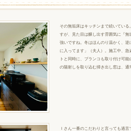
その無垢床はキッチンまで続いている
すが、見た目は醸し出す雰囲気に『無
強いですね。冬はほんのり温かく、逆
に入ってます」（夫人）。施工中、急
トと同時に、ブランコも取り付け可能
の陽射しを取り込む掃き出し窓は、通
Ｉさん一番のこだわりと言っても過言