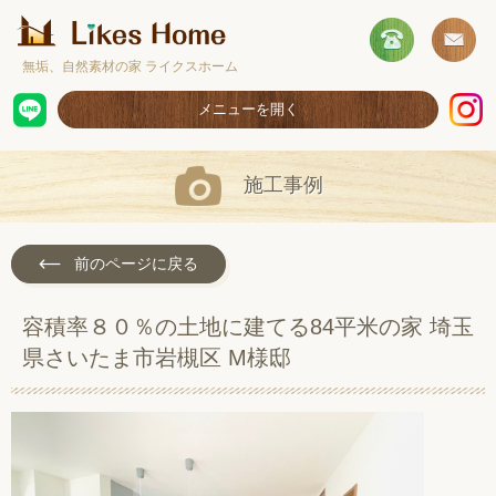
無垢、自然素材の家 ライクスホーム
メニューを開く
ホーム
施工事例
コンセプト
施工事例
前のページに戻る
取扱商品
容積率８０％の土地に建てる84平米の家 埼玉
お客様の声
県さいたま市岩槻区 M様邸
ショールームのご案内
採用情報