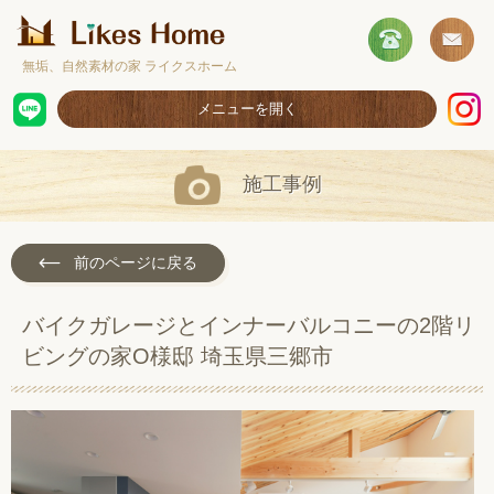
無垢、自然素材の家 ライクスホーム
メニューを開く
ホーム
施工事例
コンセプト
施工事例
前のページに戻る
取扱商品
バイクガレージとインナーバルコニーの2階リ
お客様の声
ビングの家O様邸 埼玉県三郷市
ショールームのご案内
採用情報