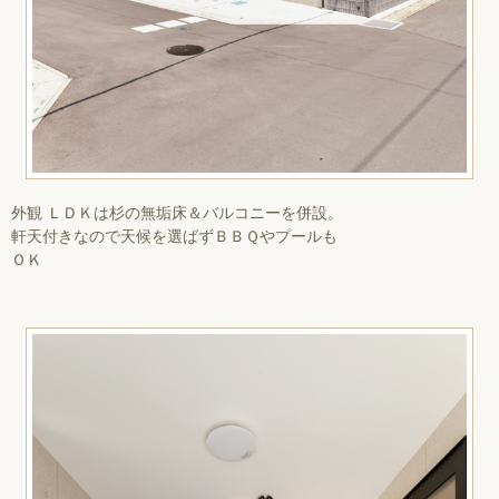
外観 ＬＤＫは杉の無垢床＆バルコニーを併設。
軒天付きなので天候を選ばずＢＢＱやプールも
ＯＫ