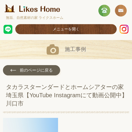
無垢、自然素材の家 ライクスホーム
メニューを開く
ホーム
施工事例
コンセプト
施工事例
前のページに戻る
取扱商品
タカラスターンダードとホームシアターの家
お客様の声
埼玉県【YouTube Instagramにて動画公開中】
ショールームのご案内
川口市
採用情報