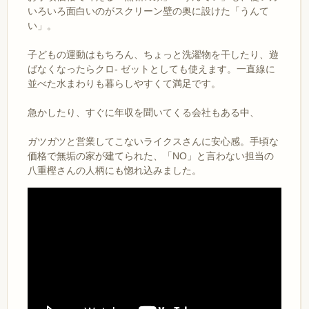
いろいろ面白いのがスクリーン壁の奥に設けた「うんて
い」。
子どもの運動はもちろん、ちょっと洗濯物を干したり、遊
ばなくなったらクロ- ゼットとしても使えます。一直線に
並べた水まわりも暮らしやすくて満足です。
急かしたり、すぐに年収を聞いてくる会社もある中、
ガツガツと営業してこないライクスさんに安心感。手頃な
価格で無垢の家が建てられた、「NO」と言わない担当の
八重樫さんの人柄にも惚れ込みました。