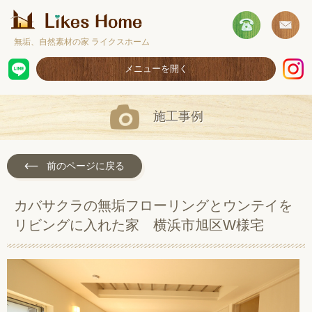
無垢、自然素材の家 ライクスホーム
メニューを開く
ホーム
施工事例
コンセプト
施工事例
前のページに戻る
取扱商品
カバサクラの無垢フローリングとウンテイを
お客様の声
リビングに入れた家 横浜市旭区W様宅
ショールームのご案内
採用情報