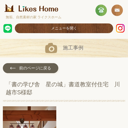
無垢、自然素材の家 ライクスホーム
メニューを開く
ホーム
施工事例
コンセプト
施工事例
前のページに戻る
取扱商品
「書の学び舎 星の城」書道教室付住宅 川
お客様の声
越市S様邸
ショールームのご案内
採用情報