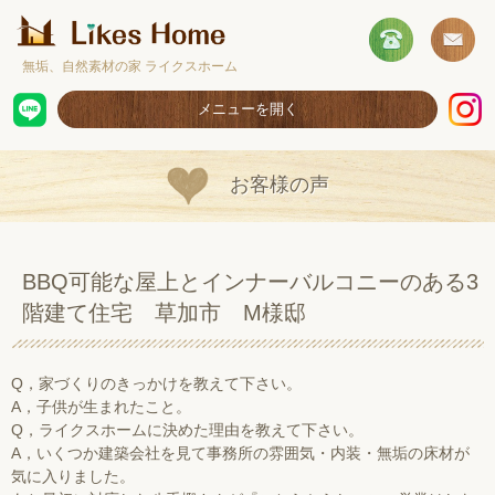
無垢、自然素材の家 ライクスホーム
メニューを開く
ホーム
お客様の声
コンセプト
施工事例
BBQ可能な屋上とインナーバルコニーのある3
取扱商品
階建て住宅 草加市 M様邸
お客様の声
ショールームのご案内
Q，家づくりのきっかけを教えて下さい。
A，子供が生まれたこと。
採用情報
Q，ライクスホームに決めた理由を教えて下さい。
A，いくつか建築会社を見て事務所の雰囲気・内装・無垢の床材が
気に入りました。