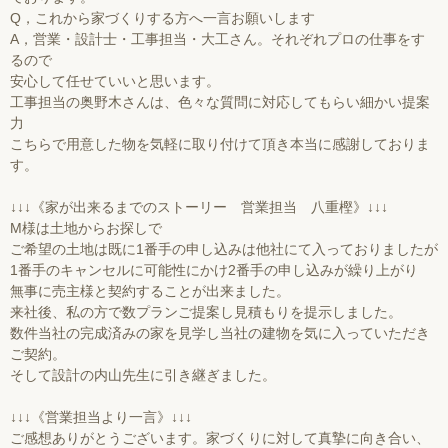
Q，これから家づくりする方へ一言お願いします
A，営業・設計士・工事担当・大工さん。それぞれプロの仕事をす
るので
安心して任せていいと思います。
工事担当の奥野木さんは、色々な質問に対応してもらい細かい提案
力
こちらで用意した物を気軽に取り付けて頂き本当に感謝しておりま
す。
↓↓↓《家が出来るまでのストーリー 営業担当 八重樫》↓↓↓
M様は土地からお探しで
ご希望の土地は既に1番手の申し込みは他社にて入っておりましたが
1番手のキャンセルに可能性にかけ2番手の申し込みが繰り上がり
無事に売主様と契約することが出来ました。
来社後、私の方で数プランご提案し見積もりを提示しました。
数件当社の完成済みの家を見学し当社の建物を気に入っていただき
ご契約。
そして設計の内山先生に引き継ぎました。
↓↓↓《営業担当より一言》↓↓↓
ご感想ありがとうございます。家づくりに対して真摯に向き合い、