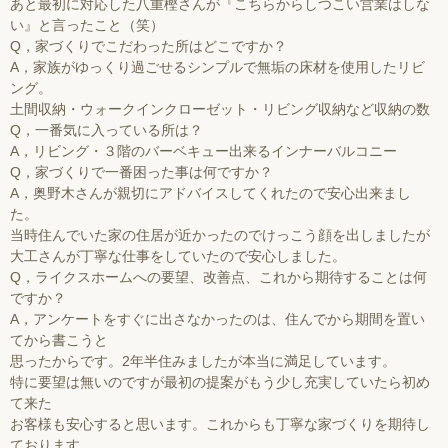
あと最初に対応した八重樫さんが『こちらからしつこい営業はしな
い』と言ったこと（笑）
Q，家づくりでこだわった所はどこですか？
A，家族がゆっくり過ごせるシンプルで無垢の床材を使用したリビ
ング。
土間収納・ウォークインクローゼット・リビング収納など収納の数
Q，一番気に入っている所は？
A，リビング・３階のバーベキュー出来るインナーバルコニー
Q，家づくりで一番困った事は何ですか？
A，奥野木さんが親切にアドバイスしてくれたので安心出来まし
た。
当時住んでいた家の住居が近かったのでけっこう顔を出しましたが
大工さんが丁寧な仕事をしていたので安心しました。
Q，ライクスホームへの要望、改善点、これから期待することは何
ですか？
A，アンケートをすぐに出さなかったのは、住んでから期間を置い
てから書こうと
思ったからです。2年半住みましたが本当に満足しています。
特に要望は無いのですが最初の提案がもう少し充実していたら初め
て来た
お客様も安心すると思います。これからも丁寧な家づくりを期待し
ております。