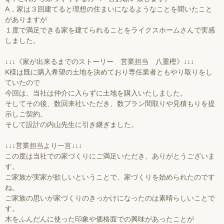
A，家は３回建てると理想の住まいになるようなことを聞いたこと
がありますが
１度で満足できる家を建てられることをライクスホームさんで実感
しました。
↓↓↓《家が出来るまでのストーリー 営業担当 八重樫》↓↓↓
K様は既に購入希望の土地を決めており専任業者ともやり取りをし
ていたので
今回は、当社は仲介に入らずに土地を購入いたしました。
そしてその後、数回来社いただき、数プラン間取りや見積もりを提
示しご契約。
そして設計の内山先生に引き継ぎました。
↓↓↓営業担当より一言↓↓↓
この度は当社での家づくりにご満足いただき、ありがとうございま
す。
ご家族が実家が欲しいということで、家づくりを始められたのです
ね。
ご家族の思いが家づくりのきっかけになったのは素晴らしいことで
す。
木をふんだんに使った印象や価格面での興味があったことが