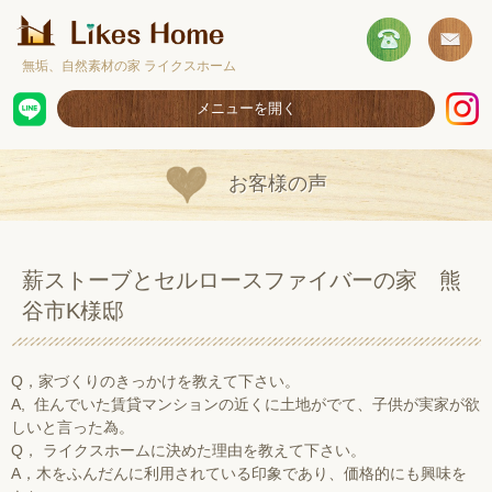
無垢、自然素材の家 ライクスホーム
メニューを開く
ホーム
お客様の声
コンセプト
施工事例
薪ストーブとセルロースファイバーの家 熊
取扱商品
谷市K様邸
お客様の声
ショールームのご案内
Q，家づくりのきっかけを教えて下さい。
A, 住んでいた賃貸マンションの近くに土地がでて、子供が実家が欲
採用情報
しいと言った為。
Q， ライクスホームに決めた理由を教えて下さい。
A，木をふんだんに利用されている印象であり、価格的にも興味を