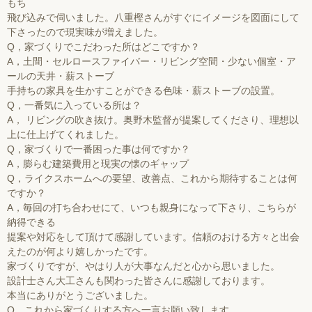
もち
飛び込みで伺いました。八重樫さんがすぐにイメージを図面にして
下さったので現実味が増えました。
Q，家づくりでこだわった所はどこですか？
A，土間・セルロースファイバー・リビング空間・少ない個室・ア
ールの天井・薪ストーブ
手持ちの家具を生かすことができる色味・薪ストーブの設置。
Q，一番気に入っている所は？
A， リビングの吹き抜け。奥野木監督が提案してくださり、理想以
上に仕上げてくれました。
Q，家づくりで一番困った事は何ですか？
A，膨らむ建築費用と現実の懐のギャップ
Q，ライクスホームへの要望、改善点、これから期待することは何
ですか？
A，毎回の打ち合わせにて、いつも親身になって下さり、こちらが
納得できる
提案や対応をして頂けて感謝しています。信頼のおける方々と出会
えたのが何より嬉しかったです。
家づくりですが、やはり人が大事なんだと心から思いました。
設計士さん大工さんも関わった皆さんに感謝しております。
本当にありがとうございました。
Q，
これから家づくりする方へ一言お願い致します。