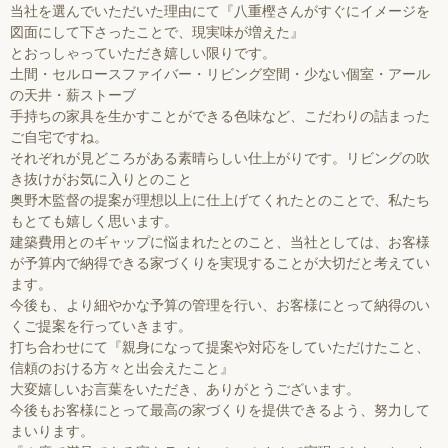
当社を選んでいただいた理由にて『八重樫さんがすぐにイメージを
図面にして下さったことで、現実味が増えた』
とおっしゃっていただき嬉しい限りです。
土間・セルロースファイバー・リビング空間・少ない個室・アール
の天井・薪ストーブ
手持ちの家具を生かすことができる色味など、こだわりの詰まった
ご自宅ですね。
それぞれが見どころがある素晴らしい仕上がりです。リビングの吹
き抜けがお気に入りとのこと
奥野木監督の提案が理想以上に仕上げてくれたとのことで、私たち
もとても嬉しく思います。
建築費用とのギャップに悩まれたとのこと、当社としては、お客様
が予算内で納得できる家づくりを実現することが大切だと考えてい
ます。
今後も、より細やかな予算の管理を行い、お客様にとって納得のい
くご提案を行っていきます。
打ち合わせにて『親身になって提案や対応をしていただけたこと、
信頼のおける方々と出会えたこと』
大変嬉しいお言葉をいただき、ありがとうございます。
今後もお客様にとって最高の家づくりを提供できるよう、努力して
まいります。