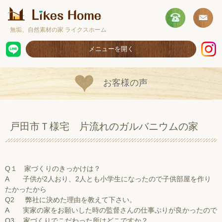
無垢、自然素材の家 ライクスホーム
メニューを開く
ホーム
お客様の声
コンセプト
施工事例
戸田市Ｔ様宅 片流れのガルバニウムの家
取扱商品
お客様の声
Q１ 家づくりのきっかけは？
ショールームのご案内
A 子供が2人おり、2人とも小学生になったので子供部屋を作り
たかったから
採用情報
Q2 弊社に決めた理由を教えて下さい。
A 実家の家をお願いした時の監督さんの仕事ぶりが良かったので
Q3 家づくりでこだわった所はどこですか？