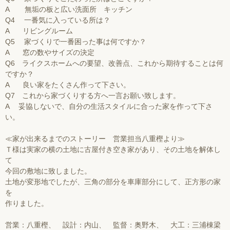
A 無垢の板と広い洗面所 キッチン
Q4 一番気に入っている所は？
A リビングルーム
Q5 家づくりで一番困った事は何ですか？
A 窓の数やサイズの決定
Q6 ライクスホームへの要望、改善点、これから期待することは何
ですか？
A 良い家をたくさん作って下さい。
Q7 これから家づくりする方へ一言お願い致します。
A 妥協しないで、自分の生活スタイルに合った家を作って下さ
い。
≪家が出来るまでのストーリー 営業担当八重樫より≫
Ｔ様は実家の横の土地に古屋付き空き家があり、その土地を解体し
て
今回の敷地に致しました。
土地が変形地でしたが、三角の部分を車庫部分にして、正方形の家
を
作りました。
営業：八重樫、 設計：内山、 監督：奥野木、 大工：三浦棟梁