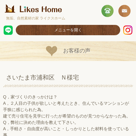
無垢、自然素材の家 ライクスホーム
メニューを開く
ホーム
お客様の声
コンセプト
施工事例
さいたま市浦和区 Ｎ様宅
取扱商品
お客様の声
Q，家づくりのきっかけは？
A，２人目の子供が欲しいと考えたとき、住んでいるマンションが
ショールームのご案内
手狭に感じられた為。
建て売り住宅を見学に行ったが希望のものが見つからなかった為。
採用情報
Q，弊社に決めた理由を教えて下さい。
A，手軽さ・自由度が高いこと・しっかりとした材料を使っている
事