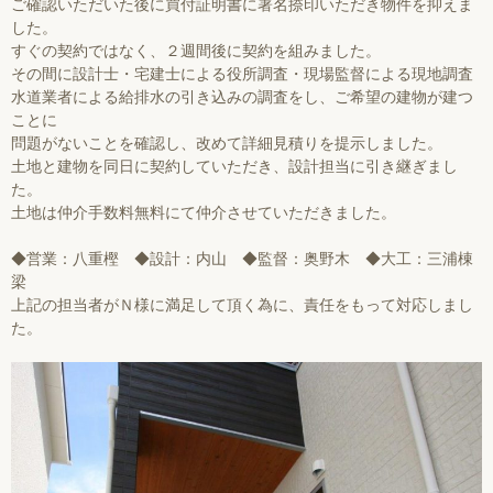
ご確認いただいた後に買付証明書に署名捺印いただき物件を抑えま
した。
すぐの契約ではなく、２週間後に契約を組みました。
その間に設計士・宅建士による役所調査・現場監督による現地調査
水道業者による給排水の引き込みの調査をし、ご希望の建物が建つ
ことに
問題がないことを確認し、改めて詳細見積りを提示しました。
土地と建物を同日に契約していただき、設計担当に引き継ぎまし
た。
土地は仲介手数料無料にて仲介させていただきました。
◆営業：八重樫 ◆設計：内山 ◆監督：奥野木 ◆大工：三浦棟
梁
上記の担当者がＮ様に満足して頂く為に、責任をもって対応しまし
た。