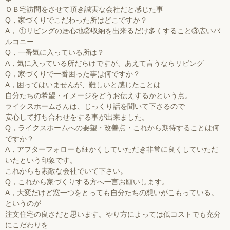
ＯＢ宅訪問をさせて頂き誠実な会社だと感じた事
Q，家づくりでこだわった所はどこですか？
A， ①リビングの居心地②収納を出来るだけ多くすること③広いバ
ルコニー
Q，一番気に入っている所は？
A，気に入っている所だらけですが、あえて言うならリビング
Q，家づくりで一番困った事は何ですか？
A，困ってはいませんが、難しいと感じたことは
自分たちの希望・イメージをどうお伝えするかという点。
ライクスホームさんは、じっくり話を聞いて下さるので
安心して打ち合わせをする事が出来ました。
Q，ライクスホームへの要望・改善点・これから期待することは何
ですか？
A，アフターフォローも細かくしていただき非常に良くしていただ
いたという印象です。
これからも素敵な会社でいて下さい。
Q，これから家づくりする方へ一言お願いします。
A，大変だけど窓一つをとっても自分たちの想いがこもっている。
というのが
注文住宅の良さだと思います。やり方によっては低コストでも充分
にこだわりを