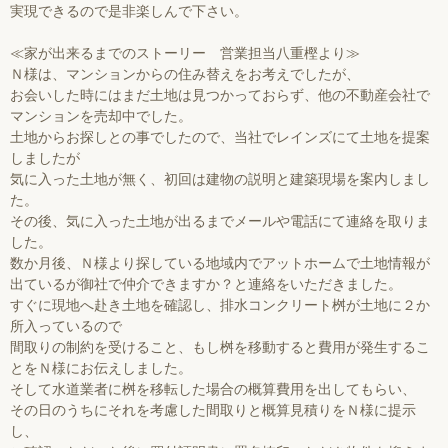
実現できるので是非楽しんで下さい。
≪家が出来るまでのストーリー 営業担当八重樫より≫
Ｎ様は、マンションからの住み替えをお考えでしたが、
お会いした時にはまだ土地は見つかっておらず、他の不動産会社で
マンションを売却中でした。
土地からお探しとの事でしたので、当社でレインズにて土地を提案
しましたが
気に入った土地が無く、初回は建物の説明と建築現場を案内しまし
た。
その後、気に入った土地が出るまでメールや電話にて連絡を取りま
した。
数か月後、Ｎ様より探している地域内でアットホームで土地情報が
出ているが御社で仲介できますか？と連絡をいただきました。
すぐに現地へ赴き土地を確認し、排水コンクリート桝が土地に２か
所入っているので
間取りの制約を受けること、もし桝を移動すると費用が発生するこ
とをＮ様にお伝えしました。
そして水道業者に桝を移転した場合の概算費用を出してもらい、
その日のうちにそれを考慮した間取りと概算見積りをＮ様に提示
し、