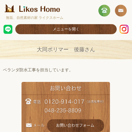
無垢、自然素材の家 ライクスホーム
メニューを開く
ホーム
大同ポリマー 後藤さん
コンセプト
施工事例
ベランダ防水工事を担当しています。
取扱商品
お客様の声
ショールームのご案内
採用情報