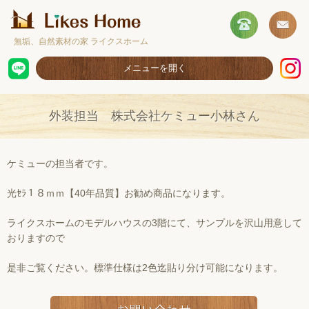
無垢、自然素材の家 ライクスホーム
メニューを開く
ホーム
外装担当 株式会社ケミュー小林さん
コンセプト
施工事例
ケミューの担当者です。
取扱商品
光ｾﾗ１８ｍｍ【40年品質】お勧め商品になります。
お客様の声
ライクスホームのモデルハウスの3階にて、サンプルを沢山用意して
おりますので
ショールームのご案内
採用情報
是非ご覧ください。標準仕様は2色迄貼り分け可能になります。