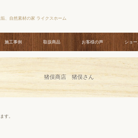
無垢、自然素材の家 ライクスホーム
施工事例
取扱商品
お客様の声
ショー
猪俣商店 猪俣さん
ます。