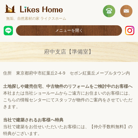
無垢、自然素材の家 ライクスホーム
メニューを開く
ホーム
府中支店【準備室】
コンセプト
施工事例
住所 東京都府中市紅葉丘2-4-9 セボン紅葉丘メープルタウン内
取扱商品
土地探しや建売住宅、中古物件のリフォームをご検討中のお客様へ
本社または当社ショールームからご遠方にお住まいのお客様には、
お客様の声
こちらの情報センターにてスタッフが物件のご案内をさせていただ
ショールームのご案内
きます。
採用情報
当社で建築されるお客様へ特典
当社で建築をお任せいただいたお客様には、【仲介手数料無料】の
特典がございます。