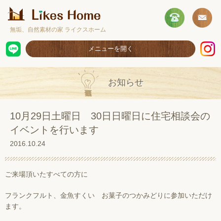
無垢、自然素材の家 ライクスホーム
メニューを開く
ホーム
お知らせ
コンセプト
施工事例
10月29日土曜日 30日日曜日に住宅相談会の
イベントを行います
取扱商品
2016.10.24
お客様の声
ショールームのご案内
ご来場頂いたすべての方に
採用情報
フランクフルト、金魚すくい お菓子のつかみどりに参加いただけ
ます。