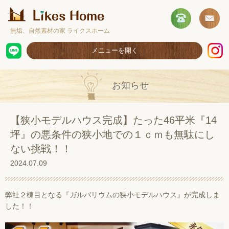
無垢、自然素材の家 ライクスホーム
メニューを開く
ホーム
お知らせ
コンセプト
施工事例
【狭小モデルハウス完成】たった46平米『14
坪』の悪条件の狭小地での１ｃｍも無駄にし
取扱商品
ない挑戦！！
お客様の声
2024.07.09
ショールームのご案内
弊社２棟目となる『ガルバリウムの狭小モデルハウス』が完成しま
採用情報
した
！！