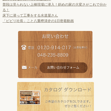
普段は見られない上棟現場に潜入！斜めの家の大変さがこれで分か
る！
床下に潜って工事をする水道屋さん
「ビビリ社長」こと八重樫清史の1日密着動画