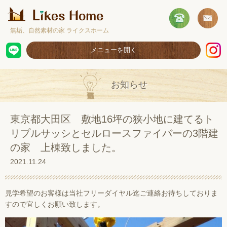
無垢、自然素材の家 ライクスホーム
メニューを開く
ホーム
お知らせ
コンセプト
施工事例
東京都大田区 敷地16坪の狭小地に建てるト
リプルサッシとセルロースファイバーの3階建
取扱商品
の家 上棟致しました。
お客様の声
2021.11.24
ショールームのご案内
見学希望のお客様は当社フリーダイヤル迄ご連絡お待ちしておりま
採用情報
すので宜しくお願い致します。