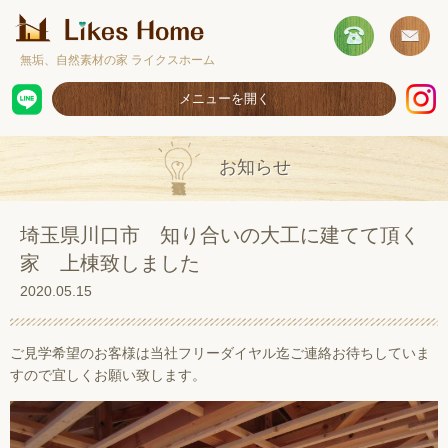
無垢、自然素材の家 ライクスホーム
メニューを開く
ホーム
お知らせ
コンセプト
施工事例
埼玉県川口市 知り合いの大工に建てて頂く
家 上棟致しました
取扱商品
2020.05.15
お客様の声
ショールームのご案内
ご見学希望のお客様は当社フリーダイヤル迄ご連絡お待ちしていま
すので宜しくお願い致します。
採用情報