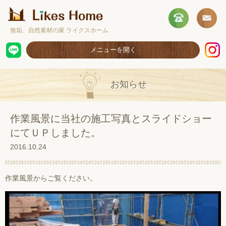
無垢、自然素材の家 ライクスホーム
メニューを開く
ホーム
お知らせ
コンセプト
施工事例
作業風景に当社の施工写真とスライドショー
にてＵＰしました。
取扱商品
2016.10.24
お客様の声
ショールームのご案内
作業風景からご覧ください。
採用情報