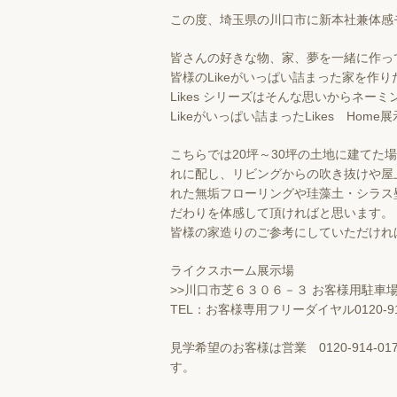
この度、埼玉県の川口市に新本社兼体感
皆さんの好きな物、家、夢を一緒に作っ
皆様のLikeがいっぱい詰まった家を作り
Likes シリーズはそんな思いからネー
Likeがいっぱい詰まったLikes Ho
こちらでは20坪～30坪の土地に建てた
れに配し、リビングからの吹き抜けや屋
れた無垢フローリングや珪藻土・シラス
だわりを体感して頂ければと思います。
皆様の家造りのご参考にしていただけれ
ライクスホーム展示場
>>川口市芝６３０６－３ お客様用駐車場
TEL：お客様専用フリーダイヤル0120-914-
見学希望のお客様は営業 0120-914
す。