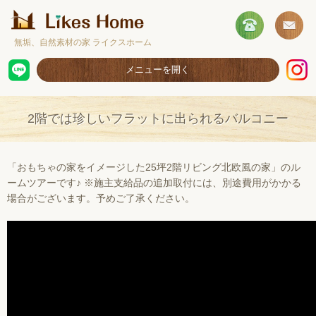
無垢、自然素材の家 ライクスホーム
メニューを開く
ホーム
2階では珍しいフラットに出られるバルコニー
コンセプト
施工事例
「おもちゃの家をイメージした25坪2階リビング北欧風の家」のル
ームツアーです♪ ※施主支給品の追加取付には、別途費用がかかる
取扱商品
場合がございます。予めご了承ください。
お客様の声
ショールームのご案内
採用情報