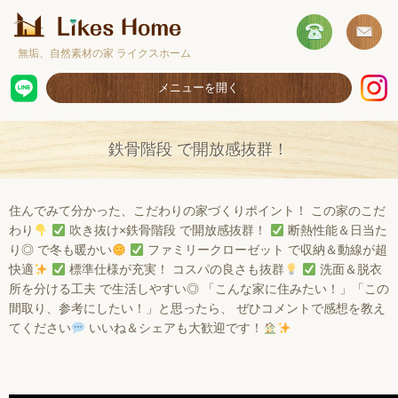
無垢、自然素材の家 ライクスホーム
メニューを開く
ホーム
鉄骨階段 で開放感抜群！
コンセプト
施工事例
住んでみて分かった、こだわりの家づくりポイント！ この家のこだ
わり
吹き抜け×鉄骨階段 で開放感抜群！
断熱性能＆日当た
取扱商品
り◎ で冬も暖かい
ファミリークローゼット で収納＆動線が超
快適
標準仕様が充実！ コスパの良さも抜群
洗面＆脱衣
お客様の声
所を分ける工夫 で生活しやすい◎ 「こんな家に住みたい！」「この
ショールームのご案内
間取り、参考にしたい！」と思ったら、 ぜひコメントで感想を教え
てください
いいね＆シェアも大歓迎です！
採用情報