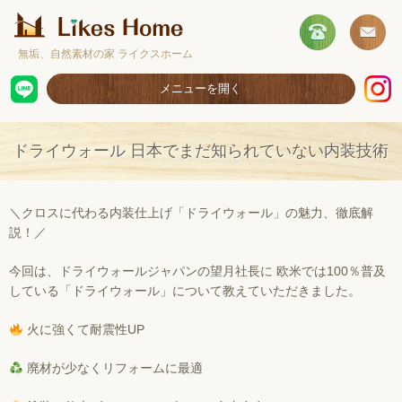
無垢、自然素材の家 ライクスホーム
メニューを開く
ホーム
ドライウォール 日本でまだ知られていない内装技術
コンセプト
施工事例
＼クロスに代わる内装仕上げ「ドライウォール」の魅力、徹底解
説！／
取扱商品
今回は、ドライウォールジャパンの望月社長に 欧米では100％普及
お客様の声
している「ドライウォール」について教えていただきました。
ショールームのご案内
火に強くて耐震性UP
採用情報
廃材が少なくリフォームに最適