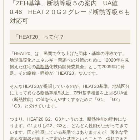
「ZEH基準」断熱等級５の案内 UA値
0.46 HEAT２０G２グレード断熱等級６も
対応可
「HEAT20」って何？
「HEAT20」は、
民間で立ち上げた団体・基準の呼称
です。
地球温暖化とエネルギー問題への対策のために「2020年を見
据えた住宅の
高断熱
化技術開発委員会」として2009年に発
足。その略称・呼称が「HEAT20」なんです。
そんなHEAT20が提唱しているのが、HEAT20基準。地域区分
によって異なる
断熱
等級5以上、ZEH基準相当を上回るUA値
（断熱性能）の値を伝えやすくするために「G1」「G2」
「G3」と分けています。
つまり、HEAT20 G2、G3というのは、断熱性能の呼称にな
ります。G1よりもG2、G3と、どんどん性能が上がってきて
います。国が推奨している基準ではありませんが、著名な学
者や有識者が集まって定めた基準ということで、信頼できる