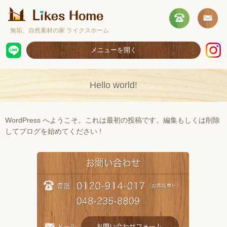
無垢、自然素材の家 ライクスホーム
メニューを開く
ホーム
Hello world!
コンセプト
施工事例
WordPress へようこそ。これは最初の投稿です。編集もしくは削除
してブログを始めてください !
取扱商品
お客様の声
ショールームのご案内
採用情報